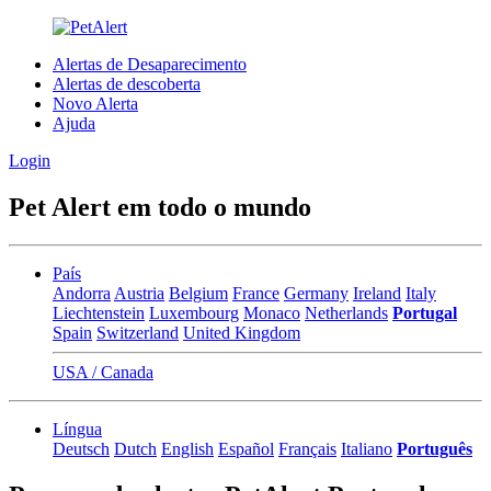
Alertas de Desaparecimento
Alertas de descoberta
Novo Alerta
Ajuda
Login
Pet Alert em todo o mundo
País
Andorra
Austria
Belgium
France
Germany
Ireland
Italy
Liechtenstein
Luxembourg
Monaco
Netherlands
Portugal
Spain
Switzerland
United Kingdom
USA / Canada
Língua
Deutsch
Dutch
English
Español
Français
Italiano
Português