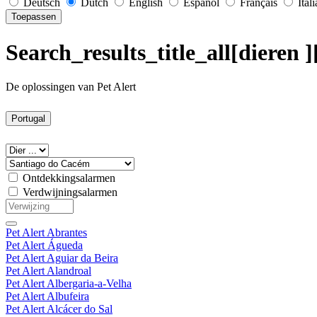
Deutsch
Dutch
English
Español
Français
Ital
Toepassen
Search_results_title_all[dieren
De oplossingen van Pet Alert
Portugal
Ontdekkingsalarmen
Verdwijningsalarmen
Pet Alert Abrantes
Pet Alert Águeda
Pet Alert Aguiar da Beira
Pet Alert Alandroal
Pet Alert Albergaria-a-Velha
Pet Alert Albufeira
Pet Alert Alcácer do Sal