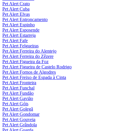
Pet Alert Crato
Pet Alert Cuba
Pet Alert Elvas
Pet Alert Entroncamento
Pet Alert Espinho
Pet Alert Esposende
Pet Alert Estarreja
Pet Alert Fafe
Pet Alert Felgueiras
Pet Alert Ferreira do Alentejo
Pet Alert Ferreira do Zêzere
Pet Alert Figueira da Foz
Pet Alert Figueira de Castelo Rodrigo
Pet Alert Fornos de Algodres
Pet Alert Freixo de Espada à Cinta
Pet Alert Fronteira
Pet Alert Funchal
Pet Alert Fundão
Pet Alert Gavião
Pet Alert Góis
Pet Alert Golegã
Pet Alert Gondomar
Pet Alert Gouveia
Pet Alert Grândola
Pet Alert Guarda