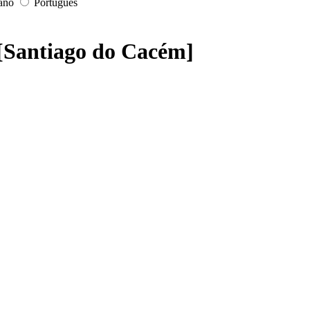
iano
Português
 ][Santiago do Cacém]