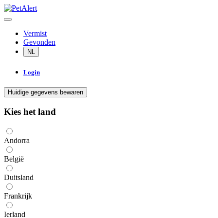
Vermist
Gevonden
NL
Login
Huidige gegevens bewaren
Kies het land
Andorra
België
Duitsland
Frankrijk
Ierland