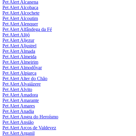
Pet Alert Alcanena
Pet Alert Alcobaça
Pet Alert Alcochete
Pet Alert Alcoutim
Pet Alert Alenquer
Pet Alert Alfândega da Fé
Pet Alert Alijó
Pet Alert Aljezur
Pet Alert Aljustrel
Pet Alert Almada
Pet Alert Almeida
Pet Alert Almeirim
Pet Alert Almodôvar
Pet Alert Alpiarça
Pet Alert Alter do Chão
Pet Alert Alvaiázere
Pet Alert Alvito
Pet Alert Amadora
Pet Alert Amarante
Pet Alert Amares
Pet Alert Anadia
Pet Alert Angra do Heroísmo
Pet Alert Ansião
Pet Alert Arcos de Valdevez
Pet Alert Arganil