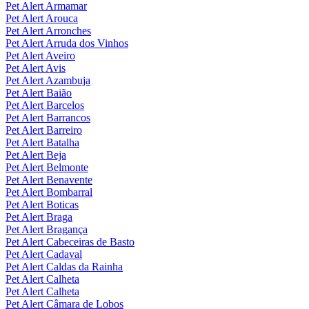
Pet Alert Armamar
Pet Alert Arouca
Pet Alert Arronches
Pet Alert Arruda dos Vinhos
Pet Alert Aveiro
Pet Alert Avis
Pet Alert Azambuja
Pet Alert Baião
Pet Alert Barcelos
Pet Alert Barrancos
Pet Alert Barreiro
Pet Alert Batalha
Pet Alert Beja
Pet Alert Belmonte
Pet Alert Benavente
Pet Alert Bombarral
Pet Alert Boticas
Pet Alert Braga
Pet Alert Bragança
Pet Alert Cabeceiras de Basto
Pet Alert Cadaval
Pet Alert Caldas da Rainha
Pet Alert Calheta
Pet Alert Calheta
Pet Alert Câmara de Lobos