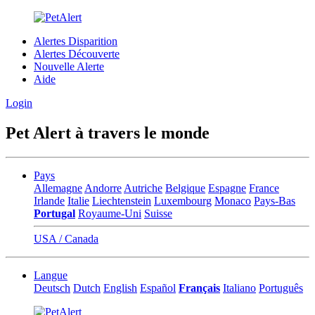
Alertes Disparition
Alertes Découverte
Nouvelle Alerte
Aide
Login
Pet Alert à travers le monde
Pays
Allemagne
Andorre
Autriche
Belgique
Espagne
France
Irlande
Italie
Liechtenstein
Luxembourg
Monaco
Pays-Bas
Portugal
Royaume-Uni
Suisse
USA / Canada
Langue
Deutsch
Dutch
English
Español
Français
Italiano
Português