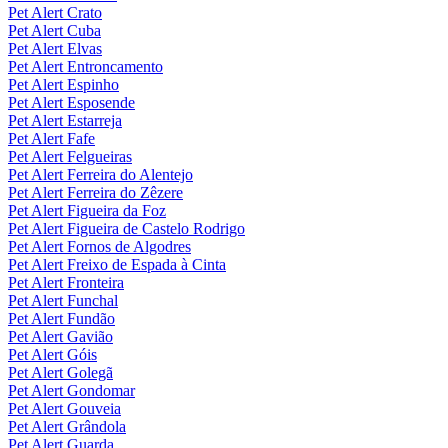
Pet Alert Crato
Pet Alert Cuba
Pet Alert Elvas
Pet Alert Entroncamento
Pet Alert Espinho
Pet Alert Esposende
Pet Alert Estarreja
Pet Alert Fafe
Pet Alert Felgueiras
Pet Alert Ferreira do Alentejo
Pet Alert Ferreira do Zêzere
Pet Alert Figueira da Foz
Pet Alert Figueira de Castelo Rodrigo
Pet Alert Fornos de Algodres
Pet Alert Freixo de Espada à Cinta
Pet Alert Fronteira
Pet Alert Funchal
Pet Alert Fundão
Pet Alert Gavião
Pet Alert Góis
Pet Alert Golegã
Pet Alert Gondomar
Pet Alert Gouveia
Pet Alert Grândola
Pet Alert Guarda