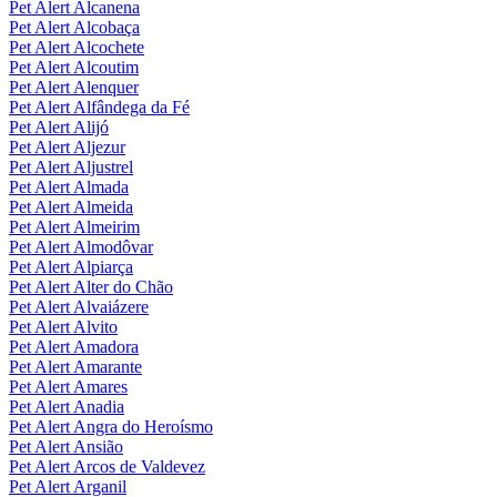
Pet Alert Alcanena
Pet Alert Alcobaça
Pet Alert Alcochete
Pet Alert Alcoutim
Pet Alert Alenquer
Pet Alert Alfândega da Fé
Pet Alert Alijó
Pet Alert Aljezur
Pet Alert Aljustrel
Pet Alert Almada
Pet Alert Almeida
Pet Alert Almeirim
Pet Alert Almodôvar
Pet Alert Alpiarça
Pet Alert Alter do Chão
Pet Alert Alvaiázere
Pet Alert Alvito
Pet Alert Amadora
Pet Alert Amarante
Pet Alert Amares
Pet Alert Anadia
Pet Alert Angra do Heroísmo
Pet Alert Ansião
Pet Alert Arcos de Valdevez
Pet Alert Arganil