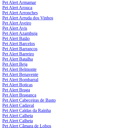
Pet Alert Armamar
Pet Alert Arouca
Pet Alert Arronches
Pet Alert Arruda dos Vinhos
Pet Alert Aveiro
Pet Alert Avis
Pet Alert Azambuja
Pet Alert Baião
Pet Alert Barcelos
Pet Alert Barrancos
Pet Alert Barreiro
Pet Alert Batalha
Pet Alert Beja
Pet Alert Belmonte
Pet Alert Benavente
Pet Alert Bombarral
Pet Alert Boticas
Pet Alert Braga
Pet Alert Bragança
Pet Alert Cabeceiras de Basto
Pet Alert Cadaval
Pet Alert Caldas da Rainha
Pet Alert Calheta
Pet Alert Calheta
Pet Alert Câmara de Lobos